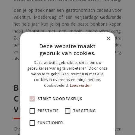
Ben je op zoek naar een gastronomisch cadeau voor
Valentijn, Moederdag of een verjaardag? Gedurende
het hele jaar kun je bij ons de beste bonbons kopen
nabij Voorburg met een mooie cadeauverpakking.
×
Zeker tijdens de feestdagen besteden we daar extra
aandacht aan. Kijk verder dan materialisme en kies
Deze website maakt
voor bonbons uit onze chocoladewinkel nabij Voorburg
gebruik van cookies.
als uniek en overheerlijk cadeautje.
Deze website gebruikt cookies om uw
gebruikerservaring te verbeteren. Door onze
website te gebruiken, stemt u in met alle
cookies in overeenstemming met ons
BEZOEK SNEL ONZE
Cookiebeleid.
Lees verder
CHOCOLATERIE NABIJ
STRIKT NOODZAKELIJK
VOORBURG
PRESTATIE
TARGETING
FUNCTIONEEL
Chocolaterie Westerbeek nabij Voorburg is een