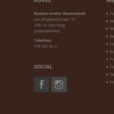
ADRES:
ME
Bonbon-Atelier Westerbeek
Pu
van Slingelandtstraat 121
Me
2582 XL Den Haag
Wi
(Statenkwartier)
Be
Telefoon
:
Li
070-350 78 21
Bo
Pr
SOCIAL
Fe
Ge
Pr