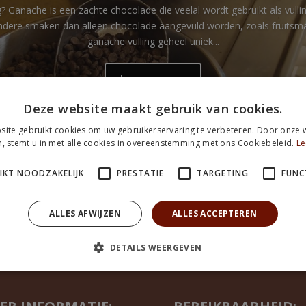
g? Ganache is een zachte chocolade die veelal wordt gebruikt als vull
andere smaken dan alleen chocolade aangevuld worden, zoals fruitsma
ganache vulling geheel uniek...
Lees meer
Deze website maakt gebruik van cookies.
ite gebruikt cookies om uw gebruikerservaring te verbeteren. Door onze w
, stemt u in met alle cookies in overeenstemming met ons Cookiebeleid.
Le
IKT NOODZAKELIJK
PRESTATIE
TARGETING
FUNC
ALLES AFWIJZEN
ALLES ACCEPTEREN
DETAILS WEERGEVEN