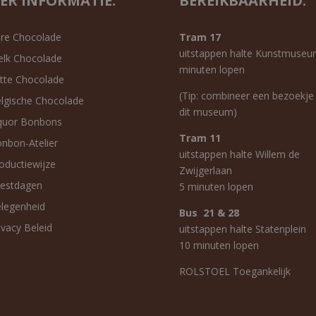
ER INFORMATIE:
BEREIKBAARHEID:
re Chocolade
Tram 17
uitstappen halte Kunstmuseu
lk Chocolade
minuten lopen
tte Chocolade
(Tip: combineer een bezoekje
lgische Chocolade
dit museum)
quor Bonbons
Tram 11
nbon-Atelier
uitstappen halte Willem de
oductiewijze
Zwijgerlaan
estdagen
5 minuten lopen
legenheid
Bus 21 & 28
ivacy Beleid
uitstappen halte Statenplein
10 minuten lopen
ROLSTOEL Toegankelijk