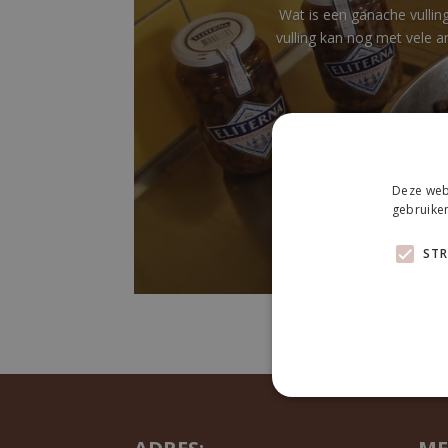
Wat is een ganache vullin
vulling kan nog met vele 
Deze webs
gebruiken
STR