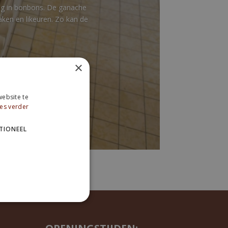
ing in bonbons. De ganache
ken en likeuren. Zo kan de
×
ebsite te
es verder
TIONEEL