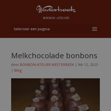
Selecteer een pagina
Melkchocolade bonbons
door
BONBON-ATELIER WESTERBEEK
|
feb 12, 2023
|
Blog