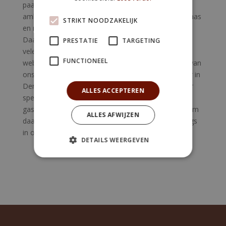
paaseieren en paashaasjes kopen, als ook
ambachtelijke melkchocoladeletters tijdens Sinterklaas
STRIKT NOODZAKELIJK
en melkchocolade kerstkransen tijdens kerstmis.
Daarnaast komen onze melkchocolade bonbons in
PRESTATIE
TARGETING
vele smaken en vormen. Neem een kijkje op onze
FUNCTIONEEL
website en onze sociale media voor een impressie van
ons assortiment of kom langs in ons bonbon-atelier in
Den Haag. Natuurlijk kunt u ook bij ons terecht voor
ALLES ACCEPTEREN
specifieke wensen en verzoeken, zoals
gastronomische cadeaus en trouwgeschenken. Neem
ALLES AFWIJZEN
daarvoor contact met ons op of kom wederom langs
in ons atelier in Den Haag.
DETAILS WEERGEVEN