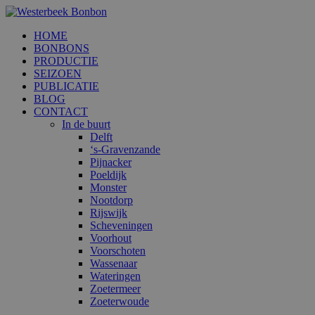
HOME
BONBONS
PRODUCTIE
SEIZOEN
PUBLICATIE
BLOG
CONTACT
In de buurt
Delft
‘s-Gravenzande
Pijnacker
Poeldijk
Monster
Nootdorp
Rijswijk
Scheveningen
Voorhout
Voorschoten
Wassenaar
Wateringen
Zoetermeer
Zoeterwoude