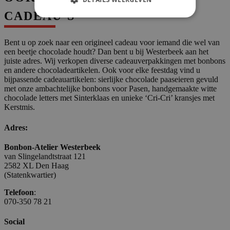
CADEAU’S
Bent u op zoek naar een origineel cadeau voor iemand die wel van
een beetje chocolade houdt? Dan bent u bij Westerbeek aan het
juiste adres. Wij verkopen diverse cadeauverpakkingen met bonbons
en andere chocoladeartikelen. Ook voor elke feestdag vind u
bijpassende cadeauartikelen: sierlijke chocolade paaseieren gevuld
met onze ambachtelijke bonbons voor Pasen, handgemaakte witte
chocolade letters met Sinterklaas en unieke ‘Cri-Cri’ kransjes met
Kerstmis.
Adres:
Bonbon-Atelier Westerbeek
van Slingelandtstraat 121
2582 XL Den Haag
(Statenkwartier)
Telefoon
:
070-350 78 21
Social