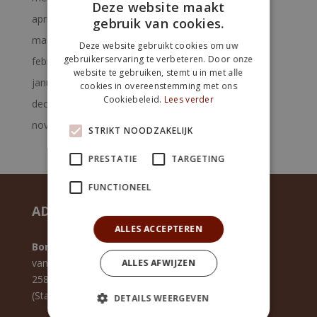
Deze website maakt
april 2023
gebruik van cookies.
maart 2023
Deze website gebruikt cookies om uw
gebruikerservaring te verbeteren. Door onze
februari 2023
website te gebruiken, stemt u in met alle
januari 2023
cookies in overeenstemming met ons
Cookiebeleid.
Lees verder
december 2022
november 2022
STRIKT NOODZAKELIJK
PRESTATIE
TARGETING
FUNCTIONEEL
ADRES:
SOCIAL
ALLES ACCEPTEREN
Bonbon-Atelier Westerbeek
van Slingelandtstraat 121
ALLES AFWIJZEN
2582 XL Den Haag
(Statenkwartier)
DETAILS WEERGEVEN