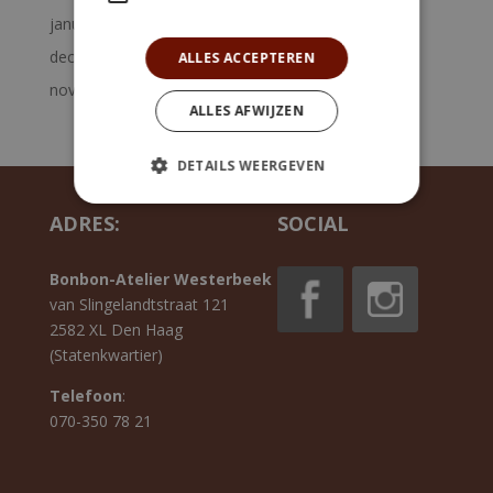
januari 2023
december 2022
ALLES ACCEPTEREN
november 2022
ALLES AFWIJZEN
DETAILS WEERGEVEN
ADRES:
SOCIAL
Bonbon-Atelier Westerbeek
van Slingelandtstraat 121
2582 XL Den Haag
(Statenkwartier)
Telefoon
:
070-350 78 21